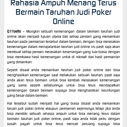
Rahasia Ampuh Menang Terus
Bermain Taruhan Judi Poker
Online
Q11betto
– Mungkin sebuah kemenangan dalam bermain taruhan judi
online akan menjadi tujuan utama dari setiap pemain yang memainkan
taruhan pada permainan tersebut dalam bermain, dengan bisa merasakan
kemenangan dalam menajalankan taruhan judi online ini, pasti saja akan
membuat setiap pemain merasakan kesenangan yang luar biasa dengan
bisa membawa hasil kemenangan untuk di nikmati dari hasil permainan
yang dimainkan.
Seperti disaat anda memainkan taruhan judi poker online dan bisa
menghasilkan kemenangan saat melakukan sebuah taruhan, pasti saja
anda akan terus bermain untuk bisa kembali merasakan kemenangan
yang sama seperti sebelumnya untuk bisa terus mendapatkan
kemenangan dalam bermain supaya bisa menghasilkan keuntungan
yang besar dalam bermain.
Hal tersebut sudah menjadi hal yang biasa disaat anda memainkan
taruan judi poker online ataupun permainan sejenisnya, tetapi jika anda
bisa memiliki sebuah rahasia ampuh untuk bisa menang terus dalam
bermain taruhan judi poker online, pasti saja anda tidak perlu dengan
susah payah untuk bisa terus mencari peluang supaya bisa