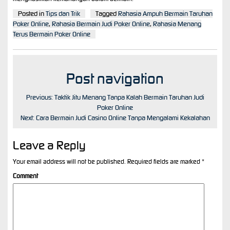
Posted in
Tips dan Trik
Tagged
Rahasia Ampuh Bermain Taruhan
Poker Online
,
Rahasia Bermain Judi Poker Online
,
Rahasia Menang
Terus Bermain Poker Online
Post navigation
Previous:
Taktik Jitu Menang Tanpa Kalah Bermain Taruhan Judi
Poker Online
Next:
Cara Bermain Judi Casino Online Tanpa Mengalami Kekalahan
Leave a Reply
Your email address will not be published.
Required fields are marked
*
Comment