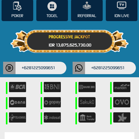
POKER
TOGEL
REFERRAL
IDN LIVE
IDR 13,875,625,730.00
+6281225099651
+6281225099651