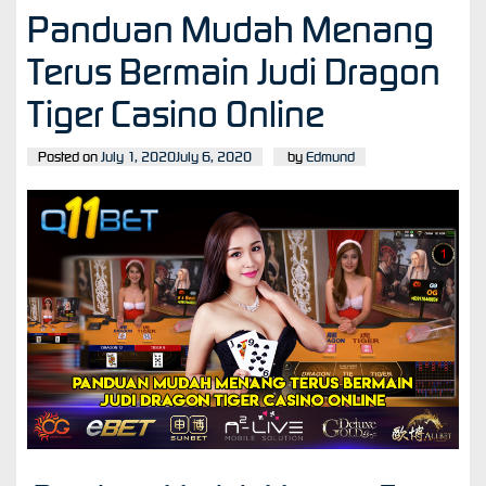
Panduan Mudah Menang
Terus Bermain Judi Dragon
Tiger Casino Online
Posted on
July 1, 2020
July 6, 2020
by
Edmund